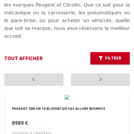
les marques Peugeot et Citroën. Que ce soit pour la
mécanique ou la carrosserie, les pneumatiques ou
le pare-brise, ou pour acheter un véhicule, quelle
que soit sa marque, nous vous réservons le meilleur
accueil.
TOUT AFFICHER
FILTRER
VÉHICULES D'OCCASION
Précédent
Suivant
PEUGEOT
CITROËN
PEUGEOT 308 SW 1.6 BLUEHDI 120 S&S ALLURE BUSINESS
LAND ROVER
8989 €
DS
Occasion
176623 km